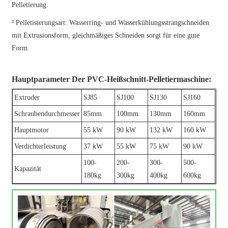
Pelletierung.
² Pelletisierungsart: Wasserring- und Wasserkühlungsstrangschneiden
mit Extrusionsform, gleichmäßiges Schneiden sorgt für eine gute
Form.
Hauptparameter Der PVC-Heißschnitt-Pelletiermaschine:
Extruder
SJ85
SJ100
SJ130
SJ160
Schraubendurchmesser
85mm
100mm
130mm
160mm
Hauptmotor
55 kW
90 kW
132 kW
160 kW
Verdichterleistung
37 kW
55 kW
75 kW
90 kW
100-
200-
300-
500-
Kapazität
180kg
300kg
400kg
600kg